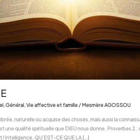
NE
el
,
Général
,
Vie affective et famille
/
Mesmère AGOSSOU
ibrée, naturelle ou acquise des choses, mais aussi la connais
t une qualité spirituelle que DIEU nous donne. Proverbes 2 : 6
t l’intelligence. QU’EST-CE QUE LA […]