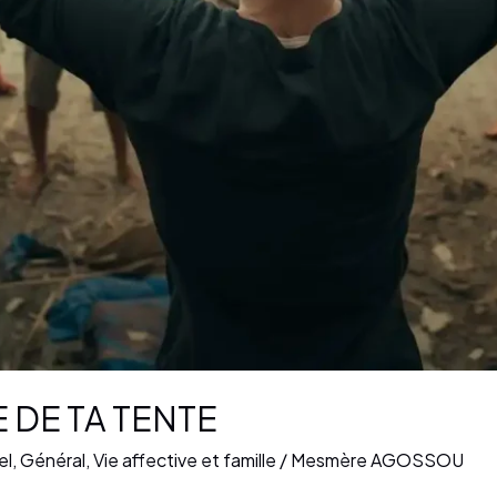
 DE TA TENTE
el
,
Général
,
Vie affective et famille
/
Mesmère AGOSSOU