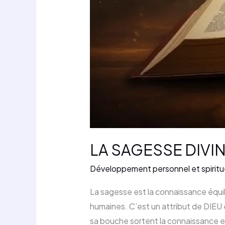
LA SAGESSE DIVI
Développement personnel et spiritu
La sagesse est la connaissance équil
humaines. C’est un attribut de DIEU e
sa bouche sortent la connaissance e